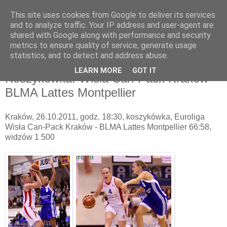
This site uses cookies from Google to deliver its services
Fotografia Sportowa
and to analyze traffic. Your IP address and user-agent are
shared with Google along with performance and security
metrics to ensure quality of service, generate usage
Krzysztof Porębski
statistics, and to detect and address abuse.
LEARN MORE
GOT IT
Koszykówka: Wisła Can-Pack Kraków -
BLMA Lattes Montpellier
Kraków, 26.10.2011, godz. 18:30, koszykówka, Euroliga
Wisła Can-Pack Kraków - BLMA Lattes Montpellier 66:58,
widzów 1 500