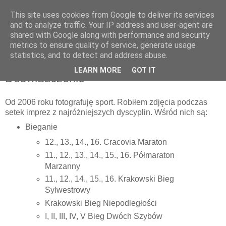
This site uses cookies from Google to deliver its services
Fotografia Sportowa
and to analyze traffic. Your IP address and user-agent are
shared with Google along with performance and security
metrics to ensure quality of service, generate usage
Krzysztof Porębski
statistics, and to detect and address abuse.
LEARN MORE
GOT IT
Doświadczenie
Od 2006 roku fotografuję sport. Robiłem zdjęcia podczas
setek imprez z najróżniejszych dyscyplin. Wśród nich są:
Bieganie
12., 13., 14., 16. Cracovia Maraton
11., 12., 13., 14., 15., 16. Półmaraton
Marzanny
11., 12., 14., 15., 16. Krakowski Bieg
Sylwestrowy
Krakowski Bieg Niepodległości
I, II, III, IV, V Bieg Dwóch Szybów