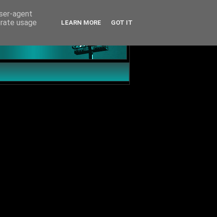
user-agent
erate usage
LEARN MORE
GOT IT