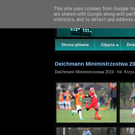
This site uses cookies from Google to 
are shared with Google along with per
statistics, and to detect and address 
Strona główna
Zdjęcia
Doś
Deichmann Minimistrzostwa 2
Deichmann Minimistrzostwa 2019 - fot. Krzys