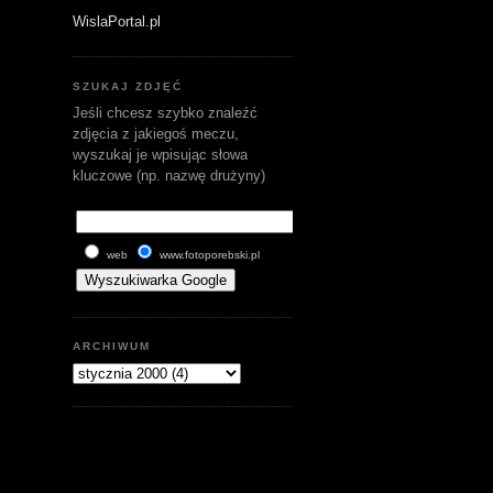
WislaPortal.pl
SZUKAJ ZDJĘĆ
Jeśli chcesz szybko znaleźć
zdjęcia z jakiegoś meczu,
wyszukaj je wpisując słowa
kluczowe (np. nazwę drużyny)
web
www.fotoporebski.pl
ARCHIWUM